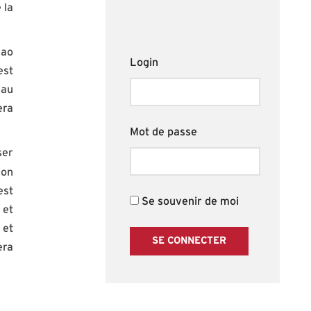
 la
hao
Login
est
 au
era
Mot de passe
ser
ion
est
Se souvenir de moi
 et
 et
era