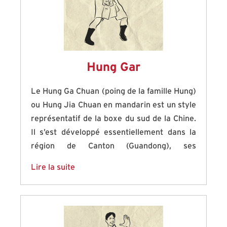
appelée alors Yao san Shou (ou les trois
mains de Yao) .
Hung Gar
Le Hung Ga Chuan (poing de la famille Hung)
ou Hung Jia Chuan en mandarin est un style
représentatif de la boxe du sud de la Chine.
Il s’est développé essentiellement dans la
région de Canton (Guandong), ses
caractéristiques essentielles sont des
Lire la suite
postures puissantes et très enracinées ainsi
que l’usage principalement des membres
supérieurs