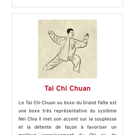
mystérieuse à Yim Wing Chun (d’où vient le
nom du style) qui était experte dans la boxe
de la grue ; c’est ainsi que cette boxe est
connue par son aspect dit féminin
autrement dit basée sur la souplesse de ses
mouvements ainsi que pour la rapidité dans
l’exécution de ceux-ci.
Tai Chi Chuan
Le Tai Chi Chuan ou boxe du Grand Faîte est
une boxe très représentative du système
Nei Chia il met son accent sur la souplesse
et la détente de façon à favoriser un