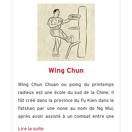
vaincu, ils furent étonnés de la maîtrise de
chacun ainsi que de la subtilité du style que
pratiquait chacun et décidèrent d’échanger
leurs connaissances et d’autoriser les
élèves d’une école à visiter et approfondir
ses connaissances auprès de l’autre
branche.
Wing Chun
Wing Chun Chuan ou poing du printemps
radieux est une école du sud de la Chine. Il
fût créé dans la province du Fu Kien dans le
Fatshan par une none au nom de Ng Mui,
après avoir assisté à un combat entre une
grue et un serpent. Ng Mui apprit cette boxe
Lire la suite