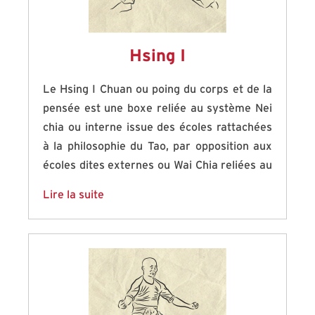
Hsing I
Le Hsing I Chuan ou poing du corps et de la
pensée est une boxe reliée au système Nei
chia ou interne issue des écoles rattachées
à la philosophie du Tao, par opposition aux
écoles dites externes ou Wai Chia reliées au
courant Bouddhiste (Shaolin Chuan). Des
Lire la suite
trois arts majeurs du courant Nei Chia reliés
au mont Wu Dang, c’est sans aucun doute le
Hsing I le plus ancien de tous, du moins du
point de vue historique. Il prend ses racines
au onzième siècle, son fondateur est le
général Yue Fei (1103- 1142) avec une boxe