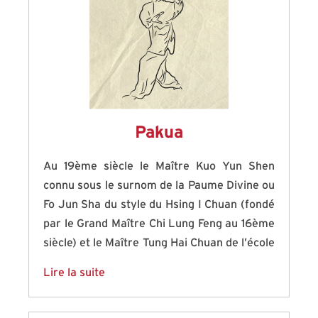
Pakua
Au 19ème siècle le Maître Kuo Yun Shen
connu sous le surnom de la Paume Divine ou
Fo Jun Sha du style du Hsing I Chuan (fondé
par le Grand Maître Chi Lung Feng au 16ème
siècle) et le Maître Tung Hai Chuan de l’école
de Ba Gua Zhang firent une rencontre qui
Lire la suite
ne dura pas moins de trois jours , au bout de
ces trois jours n’ayant ni vainqueur ni